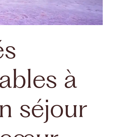
és
ables à
n séjour