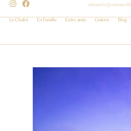
alexandre@chateau3f
Le Chalet
En Famille
Entre amis
Galerie
Blog