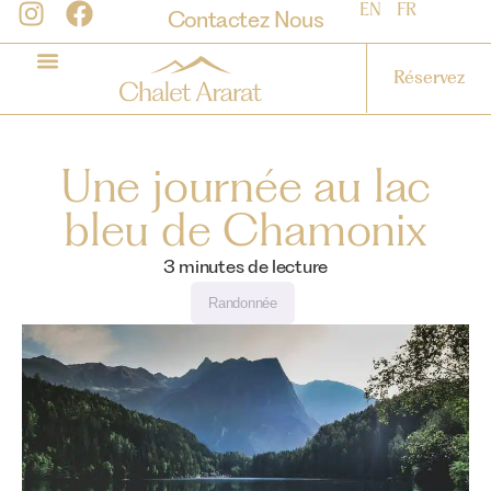
EN
FR
Contactez Nous
Réservez
Une journée au lac
bleu de Chamonix
3
minutes de lecture
Randonnée